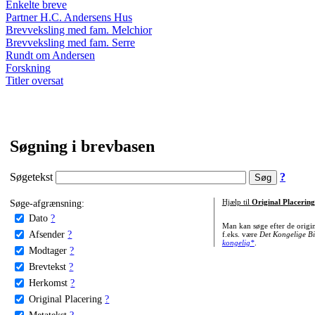
Enkelte breve
Partner H.C. Andersens Hus
Brevveksling med fam. Melchior
Brevveksling med fam. Serre
Rundt om Andersen
Forskning
Titler oversat
Søgning i brevbasen
Søgetekst
?
Søge-afgrænsning:
Hjælp til
Original Placering
Dato
?
Man kan søge efter de origi
Afsender
?
f.eks. være
Det Kongelige Bi
kongelig*
.
Modtager
?
Brevtekst
?
Herkomst
?
Original Placering
?
Metatekst
?