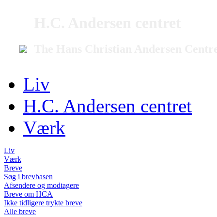
H.C. Andersen centret
The Hans Christian Andersen Centr
Liv
H.C. Andersen centret
Værk
Liv
Værk
Breve
Søg i brevbasen
Afsendere og modtagere
Breve om HCA
Ikke tidligere trykte breve
Alle breve