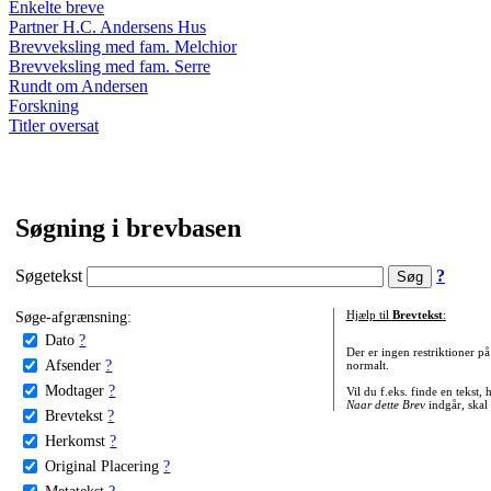
Enkelte breve
Partner H.C. Andersens Hus
Brevveksling med fam. Melchior
Brevveksling med fam. Serre
Rundt om Andersen
Forskning
Titler oversat
Søgning i brevbasen
Søgetekst
?
Søge-afgrænsning:
Hjælp til
Brevtekst
:
Dato
?
Der er ingen restriktioner p
Afsender
?
normalt.
Modtager
?
Vil du f.eks. finde en tekst,
Naar dette Brev
indgår, skal
Brevtekst
?
Herkomst
?
Original Placering
?
Metatekst
?