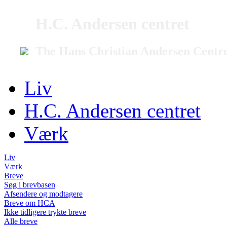
H.C. Andersen centret
The Hans Christian Andersen Centr
Liv
H.C. Andersen centret
Værk
Liv
Værk
Breve
Søg i brevbasen
Afsendere og modtagere
Breve om HCA
Ikke tidligere trykte breve
Alle breve