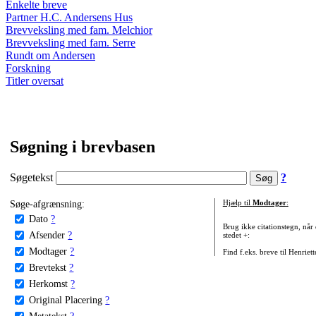
Enkelte breve
Partner H.C. Andersens Hus
Brevveksling med fam. Melchior
Brevveksling med fam. Serre
Rundt om Andersen
Forskning
Titler oversat
Søgning i brevbasen
Søgetekst
?
Søge-afgrænsning:
Hjælp til
Modtager
:
Dato
?
Brug ikke citationstegn, når
Afsender
?
stedet +:
Modtager
?
Find f.eks. breve til Henriet
Brevtekst
?
Herkomst
?
Original Placering
?
Metatekst
?