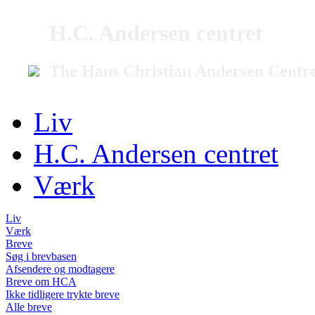
H.C. Andersen centret
The Hans Christian Andersen Centr
Liv
H.C. Andersen centret
Værk
Liv
Værk
Breve
Søg i brevbasen
Afsendere og modtagere
Breve om HCA
Ikke tidligere trykte breve
Alle breve