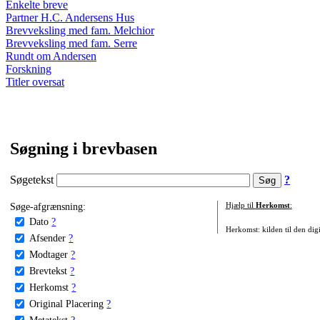
Enkelte breve
Partner H.C. Andersens Hus
Brevveksling med fam. Melchior
Brevveksling med fam. Serre
Rundt om Andersen
Forskning
Titler oversat
Søgning i brevbasen
Søgetekst
?
Søge-afgrænsning:
Hjælp til
Herkomst
:
Dato
?
Herkomst: kilden til den digi
Afsender
?
Modtager
?
Brevtekst
?
Herkomst
?
Original Placering
?
Metatekst
?