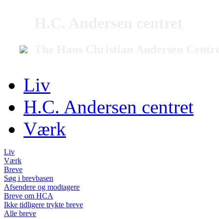
H.C. Andersen centret
The Hans Christian Andersen Centr
Liv
H.C. Andersen centret
Værk
Liv
Værk
Breve
Søg i brevbasen
Afsendere og modtagere
Breve om HCA
Ikke tidligere trykte breve
Alle breve