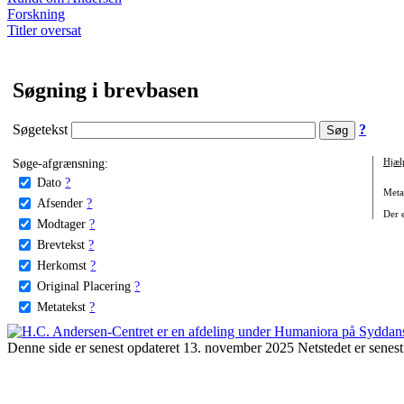
Forskning
Titler oversat
Søgning i brevbasen
Søgetekst
?
Søge-afgrænsning:
Hjæl
Dato
?
Metat
Afsender
?
Der e
Modtager
?
Brevtekst
?
Herkomst
?
Original Placering
?
Metatekst
?
Denne side er senest opdateret 13. november 2025 Netstedet er senest