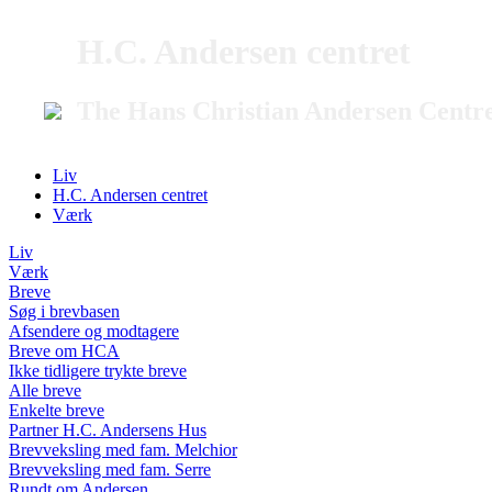
H.C. Andersen centret
The Hans Christian Andersen Centr
Liv
H.C. Andersen centret
Værk
Liv
Værk
Breve
Søg i brevbasen
Afsendere og modtagere
Breve om HCA
Ikke tidligere trykte breve
Alle breve
Enkelte breve
Partner H.C. Andersens Hus
Brevveksling med fam. Melchior
Brevveksling med fam. Serre
Rundt om Andersen