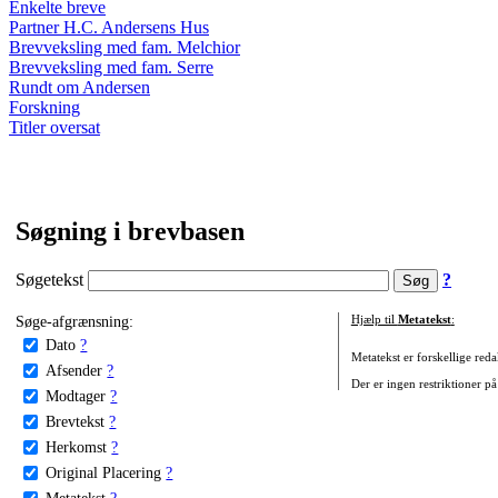
Enkelte breve
Partner H.C. Andersens Hus
Brevveksling med fam. Melchior
Brevveksling med fam. Serre
Rundt om Andersen
Forskning
Titler oversat
Søgning i brevbasen
Søgetekst
?
Søge-afgrænsning:
Hjælp til
Metatekst
:
Dato
?
Metatekst er forskellige reda
Afsender
?
Der er ingen restriktioner på
Modtager
?
Brevtekst
?
Herkomst
?
Original Placering
?
Metatekst
?