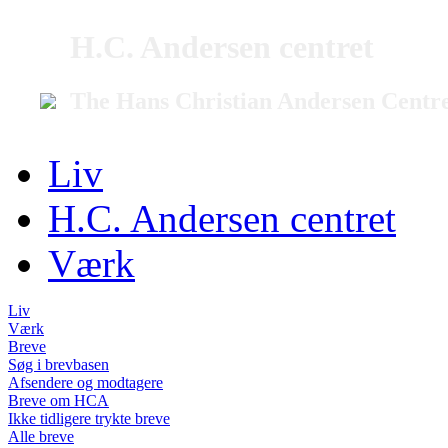
H.C. Andersen centret
The Hans Christian Andersen Centr
Liv
H.C. Andersen centret
Værk
Liv
Værk
Breve
Søg i brevbasen
Afsendere og modtagere
Breve om HCA
Ikke tidligere trykte breve
Alle breve