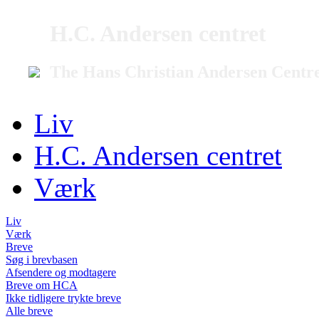
H.C. Andersen centret
The Hans Christian Andersen Centr
Liv
H.C. Andersen centret
Værk
Liv
Værk
Breve
Søg i brevbasen
Afsendere og modtagere
Breve om HCA
Ikke tidligere trykte breve
Alle breve