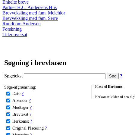
Enkelte breve
Partner H.C. Andersens Hus
Brevveksling med fam. Melchior
Brevveksling med fam. Serre
Rundt om Andersen
Forskning
Titler oversat
Søgning i brevbasen
Søgetekst
?
Søge-afgrænsning:
Hjælp til
Herkomst
:
Dato
?
Herkomst: kilden til den digi
Afsender
?
Modtager
?
Brevtekst
?
Herkomst
?
Original Placering
?
Metatekst
?