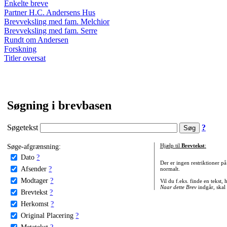
Enkelte breve
Partner H.C. Andersens Hus
Brevveksling med fam. Melchior
Brevveksling med fam. Serre
Rundt om Andersen
Forskning
Titler oversat
Søgning i brevbasen
Søgetekst
?
Søge-afgrænsning:
Hjælp til
Brevtekst
:
Dato
?
Der er ingen restriktioner p
Afsender
?
normalt.
Modtager
?
Vil du f.eks. finde en tekst,
Naar dette Brev
indgår, skal
Brevtekst
?
Herkomst
?
Original Placering
?
Metatekst
?