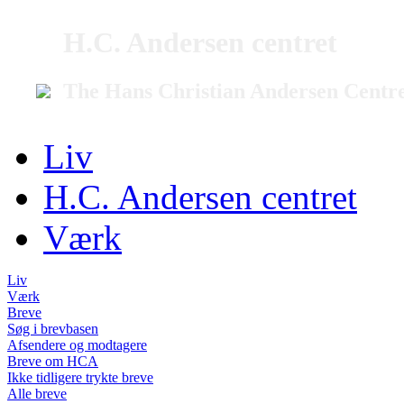
H.C. Andersen centret
The Hans Christian Andersen Centr
Liv
H.C. Andersen centret
Værk
Liv
Værk
Breve
Søg i brevbasen
Afsendere og modtagere
Breve om HCA
Ikke tidligere trykte breve
Alle breve