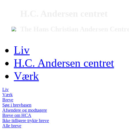
H.C. Andersen centret
The Hans Christian Andersen Centr
Liv
H.C. Andersen centret
Værk
Liv
Værk
Breve
Søg i brevbasen
Afsendere og modtagere
Breve om HCA
Ikke tidligere trykte breve
Alle breve