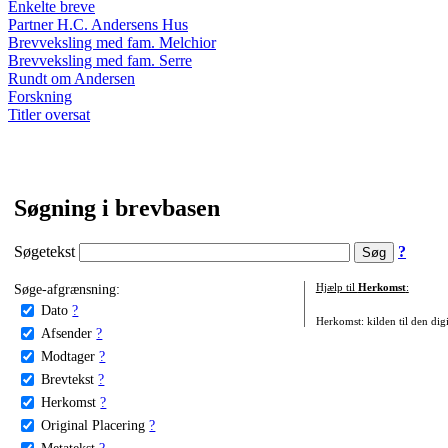
Enkelte breve
Partner H.C. Andersens Hus
Brevveksling med fam. Melchior
Brevveksling med fam. Serre
Rundt om Andersen
Forskning
Titler oversat
Søgning i brevbasen
Søgetekst
?
Søge-afgrænsning:
Hjælp til
Herkomst
:
Dato
?
Herkomst: kilden til den digi
Afsender
?
Modtager
?
Brevtekst
?
Herkomst
?
Original Placering
?
Metatekst
?