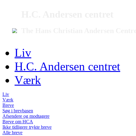
H.C. Andersen centret
The Hans Christian Andersen Centr
Liv
H.C. Andersen centret
Værk
Liv
Værk
Breve
Søg i brevbasen
Afsendere og modtagere
Breve om HCA
Ikke tidligere trykte breve
Alle breve