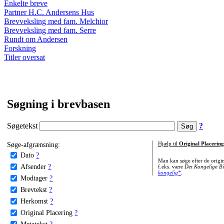
Enkelte breve
Partner H.C. Andersens Hus
Brevveksling med fam. Melchior
Brevveksling med fam. Serre
Rundt om Andersen
Forskning
Titler oversat
Søgning i brevbasen
Søgetekst
?
Søge-afgrænsning:
Hjælp til
Original Placering
Dato
?
Man kan søge efter de origi
Afsender
?
f.eks. være
Det Kongelige Bi
kongelig*
.
Modtager
?
Brevtekst
?
Herkomst
?
Original Placering
?
Metatekst
?