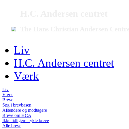
H.C. Andersen centret
The Hans Christian Andersen Centr
Liv
H.C. Andersen centret
Værk
Liv
Værk
Breve
Søg i brevbasen
Afsendere og modtagere
Breve om HCA
Ikke tidligere trykte breve
Alle breve