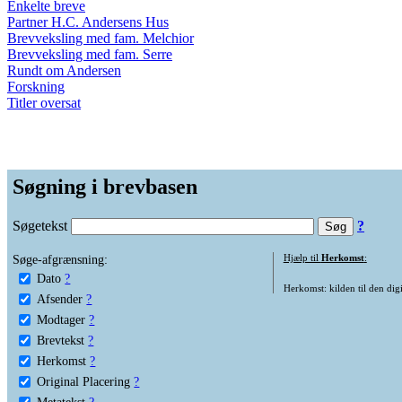
Enkelte breve
Partner H.C. Andersens Hus
Brevveksling med fam. Melchior
Brevveksling med fam. Serre
Rundt om Andersen
Forskning
Titler oversat
Søgning i brevbasen
Søgetekst
?
Søge-afgrænsning:
Hjælp til
Herkomst
:
Dato
?
Herkomst: kilden til den digi
Afsender
?
Modtager
?
Brevtekst
?
Herkomst
?
Original Placering
?
Metatekst
?