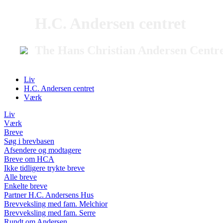
H.C. Andersen centret
The Hans Christian Andersen Centr
Liv
H.C. Andersen centret
Værk
Liv
Værk
Breve
Søg i brevbasen
Afsendere og modtagere
Breve om HCA
Ikke tidligere trykte breve
Alle breve
Enkelte breve
Partner H.C. Andersens Hus
Brevveksling med fam. Melchior
Brevveksling med fam. Serre
Rundt om Andersen