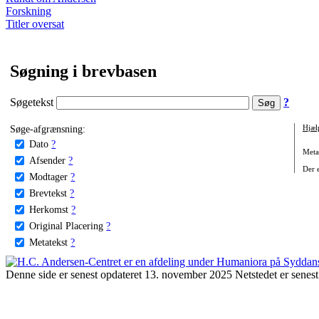
Forskning
Titler oversat
Søgning i brevbasen
Søgetekst
?
Søge-afgrænsning:
Hjæl
Dato
?
Metat
Afsender
?
Der e
Modtager
?
Brevtekst
?
Herkomst
?
Original Placering
?
Metatekst
?
Denne side er senest opdateret 13. november 2025 Netstedet er senest