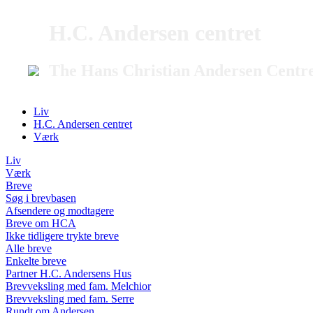
H.C. Andersen centret
The Hans Christian Andersen Centr
Liv
H.C. Andersen centret
Værk
Liv
Værk
Breve
Søg i brevbasen
Afsendere og modtagere
Breve om HCA
Ikke tidligere trykte breve
Alle breve
Enkelte breve
Partner H.C. Andersens Hus
Brevveksling med fam. Melchior
Brevveksling med fam. Serre
Rundt om Andersen