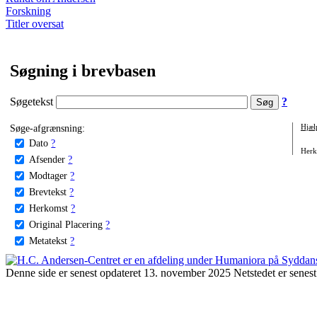
Forskning
Titler oversat
Søgning i brevbasen
Søgetekst
?
Søge-afgrænsning:
Hjæl
Dato
?
Herko
Afsender
?
Modtager
?
Brevtekst
?
Herkomst
?
Original Placering
?
Metatekst
?
Denne side er senest opdateret 13. november 2025 Netstedet er senest