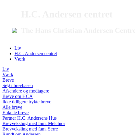
H.C. Andersen centret
The Hans Christian Andersen Centr
Liv
H.C. Andersen centret
Værk
Liv
Værk
Breve
Søg i brevbasen
Afsendere og modtagere
Breve om HCA
Ikke tidligere trykte breve
Alle breve
Enkelte breve
Partner H.C. Andersens Hus
Brevveksling med fam. Melchior
Brevveksling med fam. Serre
Rundt om Andersen