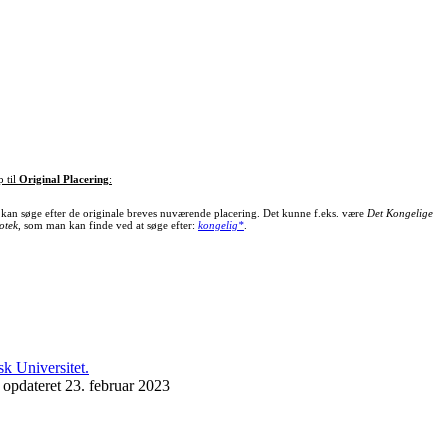
p til
Original Placering
:
kan søge efter de originale breves nuværende placering. Det kunne f.eks. være
Det Kongelige
otek
, som man kan finde ved at søge efter:
kongelig*
.
 opdateret 23. februar 2023