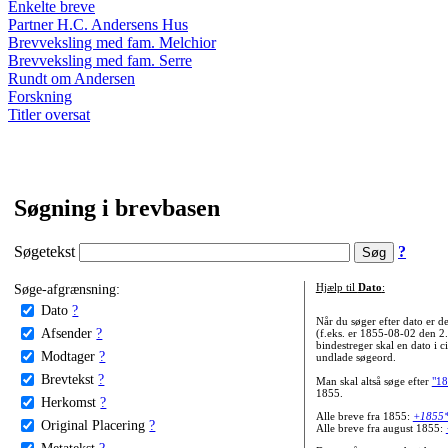
Enkelte breve
Partner H.C. Andersens Hus
Brevveksling med fam. Melchior
Brevveksling med fam. Serre
Rundt om Andersen
Forskning
Titler oversat
Søgning i brevbasen
Søgetekst
?
Søge-afgrænsning:
Hjælp til
Dato
:
Dato
?
Når du søger efter dato er
Afsender
?
(f.eks. er 1855-08-02 den 2
bindestreger skal en dato i c
Modtager
?
undlade søgeord.
Brevtekst
?
Man skal altså søge efter
"18
1855.
Herkomst
?
Alle breve fra 1855:
+1855
Original Placering
?
Alle breve fra august 1855:
Metatekst
?