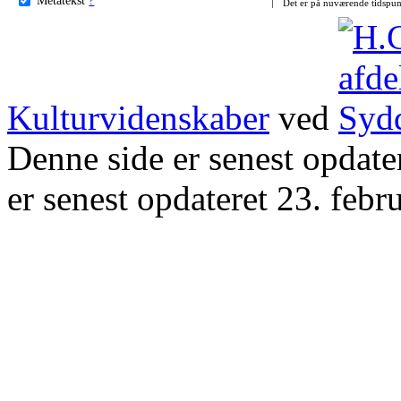
Det er på nuværende tidspun
Kulturvidenskaber
ved
Denne side er senest opdat
er senest opdateret 23. febr