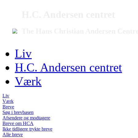
H.C. Andersen centret
The Hans Christian Andersen Centr
Liv
H.C. Andersen centret
Værk
Liv
Værk
Breve
Søg i brevbasen
Afsendere og modtagere
Breve om HCA
Ikke tidligere trykte breve
Alle breve