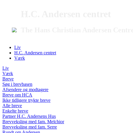
H.C. Andersen centret
The Hans Christian Andersen Centr
Liv
H.C. Andersen centret
Værk
Liv
Værk
Breve
Søg i brevbasen
Afsendere og modtagere
Breve om HCA
Ikke tidligere trykte breve
Alle breve
Enkelte breve
Partner H.C. Andersens Hus
Brevveksling med fam. Melchior
Brevveksling med fam. Serre
Rundt om Andersen