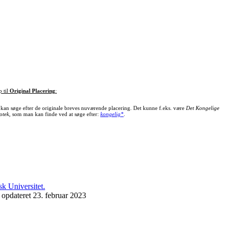
p til
Original Placering
:
kan søge efter de originale breves nuværende placering. Det kunne f.eks. være
Det Kongelige
otek
, som man kan finde ved at søge efter:
kongelig*
.
 opdateret 23. februar 2023