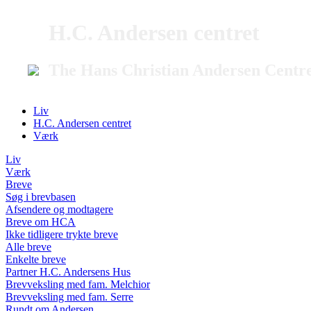
H.C. Andersen centret
The Hans Christian Andersen Centr
Liv
H.C. Andersen centret
Værk
Liv
Værk
Breve
Søg i brevbasen
Afsendere og modtagere
Breve om HCA
Ikke tidligere trykte breve
Alle breve
Enkelte breve
Partner H.C. Andersens Hus
Brevveksling med fam. Melchior
Brevveksling med fam. Serre
Rundt om Andersen