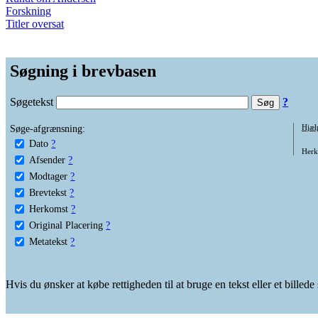
Forskning
Titler oversat
Søgning i brevbasen
Søgetekst
?
Søge-afgrænsning:
Hjæl
Dato
?
Herko
Afsender
?
Modtager
?
Brevtekst
?
Herkomst
?
Original Placering
?
Metatekst
?
Hvis du ønsker at købe rettigheden til at bruge en tekst eller et billed