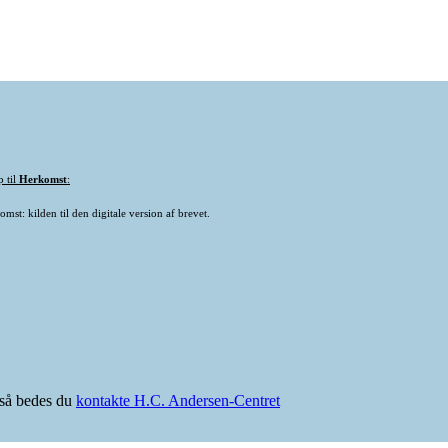
p til
Herkomst
:
mst: kilden til den digitale version af brevet.
e så bedes du
kontakte H.C. Andersen-Centret