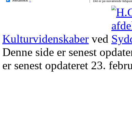
Det er på nuværende tidspun
Kulturvidenskaber
ved
Denne side er senest opdat
er senest opdateret 23. febr