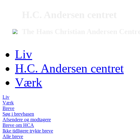
H.C. Andersen centret
The Hans Christian Andersen Centr
Liv
H.C. Andersen centret
Værk
Liv
Værk
Breve
Søg i brevbasen
Afsendere og modtagere
Breve om HCA
Ikke tidligere trykte breve
Alle breve