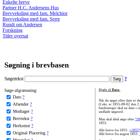
Enkelte breve
Partner H.C. Andersens Hus
Brevveksling med fam. Melchior
Brevveksling med fam. Serre
Rundt om Andersen
Forskning
Titler oversat
Søgning i brevbasen
Søgetekst
?
Søge-afgrænsning:
Hjælp til
Dato
:
Dato
?
Når du søger efter dato er
Afsender
?
(f.eks. er 1855-08-02 den 2
bindestreger skal en dato i c
Modtager
?
undlade søgeord.
Brevtekst
?
Man skal altså søge efter
"18
1855.
Herkomst
?
Alle breve fra 1855:
+1855
Original Placering
?
Alle breve fra august 1855:
Metatekst
?