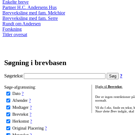
Enkelte breve
Partner H.C. Andersens Hus
Brevveksling med fam. Melchior
Brevveksling med fam. Serre
Rundt om Andersen
Forskning
Titler oversat
Søgning i brevbasen
Søgetekst
?
Søge-afgrænsning:
Hjælp til
Brevtekst
:
Dato
?
Der er ingen restriktioner p
Afsender
?
normalt.
Modtager
?
Vil du f.eks. finde en tekst,
Naar dette Brev
indgår, skal
Brevtekst
?
Herkomst
?
Original Placering
?
Metatekst
?