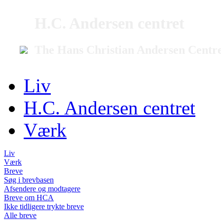
H.C. Andersen centret
The Hans Christian Andersen Centr
Liv
H.C. Andersen centret
Værk
Liv
Værk
Breve
Søg i brevbasen
Afsendere og modtagere
Breve om HCA
Ikke tidligere trykte breve
Alle breve