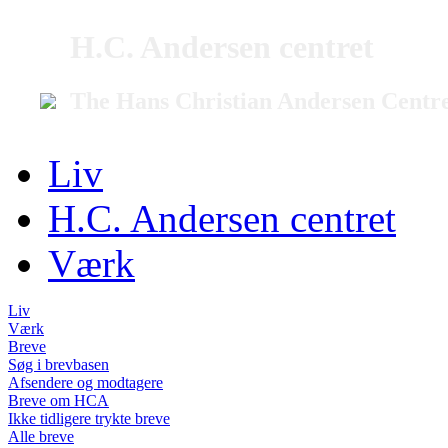
H.C. Andersen centret
The Hans Christian Andersen Centr
Liv
H.C. Andersen centret
Værk
Liv
Værk
Breve
Søg i brevbasen
Afsendere og modtagere
Breve om HCA
Ikke tidligere trykte breve
Alle breve