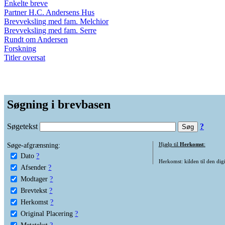
Enkelte breve
Partner H.C. Andersens Hus
Brevveksling med fam. Melchior
Brevveksling med fam. Serre
Rundt om Andersen
Forskning
Titler oversat
Søgning i brevbasen
Søgetekst
?
Søge-afgrænsning:
Hjælp til
Herkomst
:
Dato
?
Herkomst: kilden til den digi
Afsender
?
Modtager
?
Brevtekst
?
Herkomst
?
Original Placering
?
Metatekst
?