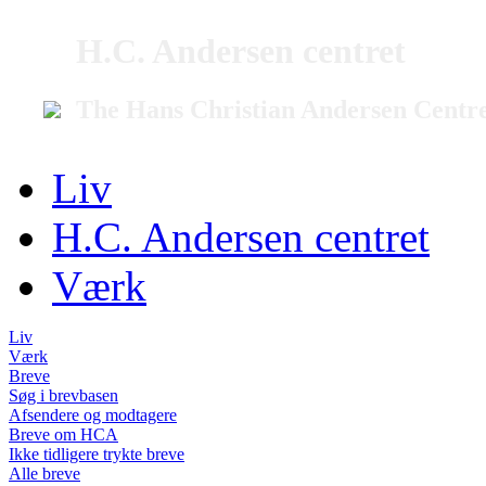
H.C. Andersen centret
The Hans Christian Andersen Centr
Liv
H.C. Andersen centret
Værk
Liv
Værk
Breve
Søg i brevbasen
Afsendere og modtagere
Breve om HCA
Ikke tidligere trykte breve
Alle breve