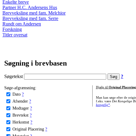
Enkelte breve
Partner H.C. Andersens Hus
Brevveksling med fam. Melchior
Brevveksling med fam. Serre
Rundt om Andersen
Forskning
Titler oversat
Søgning i brevbasen
Søgetekst
?
Søge-afgrænsning:
Hjælp til
Original Placering
Dato
?
Man kan søge efter de origi
Afsender
?
f.eks. være
Det Kongelige Bi
kongelig*
.
Modtager
?
Brevtekst
?
Herkomst
?
Original Placering
?
Metatekst
?