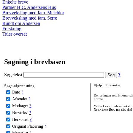
Enkelte breve
Partner H.C. Andersens Hus
Brevveksling med fam. Melchior
Brevveksling med fam. Serre
Rundt om Andersen
Forskning
Titler oversat
Søgning i brevbasen
Søgetekst
?
Søge-afgrænsning:
Hjælp til
Brevtekst
:
Dato
?
Der er ingen restriktioner p
Afsender
?
normalt.
Modtager
?
Vil du f.eks. finde en tekst,
Naar dette Brev
indgår, skal
Brevtekst
?
Herkomst
?
Original Placering
?
Metatekst
?