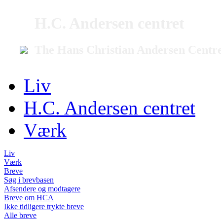
H.C. Andersen centret
The Hans Christian Andersen Centr
Liv
H.C. Andersen centret
Værk
Liv
Værk
Breve
Søg i brevbasen
Afsendere og modtagere
Breve om HCA
Ikke tidligere trykte breve
Alle breve