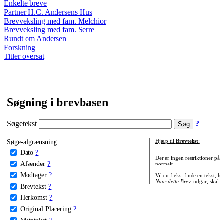
Enkelte breve
Partner H.C. Andersens Hus
Brevveksling med fam. Melchior
Brevveksling med fam. Serre
Rundt om Andersen
Forskning
Titler oversat
Søgning i brevbasen
Søgetekst
?
Søge-afgrænsning:
Hjælp til
Brevtekst
:
Dato
?
Der er ingen restriktioner p
Afsender
?
normalt.
Modtager
?
Vil du f.eks. finde en tekst,
Naar dette Brev
indgår, skal
Brevtekst
?
Herkomst
?
Original Placering
?
Metatekst
?