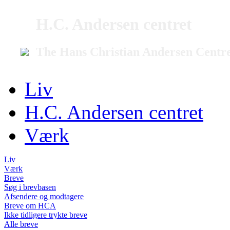
H.C. Andersen centret
The Hans Christian Andersen Centr
Liv
H.C. Andersen centret
Værk
Liv
Værk
Breve
Søg i brevbasen
Afsendere og modtagere
Breve om HCA
Ikke tidligere trykte breve
Alle breve