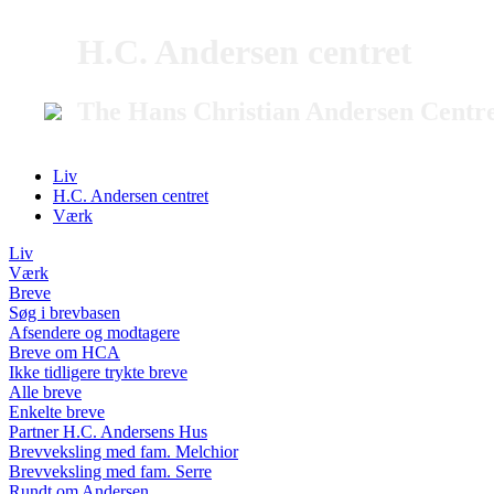
H.C. Andersen centret
The Hans Christian Andersen Centr
Liv
H.C. Andersen centret
Værk
Liv
Værk
Breve
Søg i brevbasen
Afsendere og modtagere
Breve om HCA
Ikke tidligere trykte breve
Alle breve
Enkelte breve
Partner H.C. Andersens Hus
Brevveksling med fam. Melchior
Brevveksling med fam. Serre
Rundt om Andersen