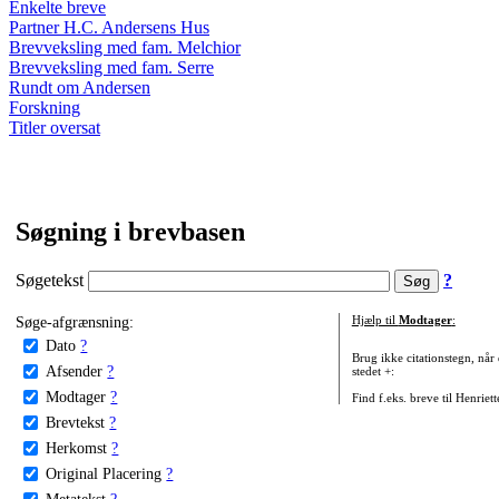
Enkelte breve
Partner H.C. Andersens Hus
Brevveksling med fam. Melchior
Brevveksling med fam. Serre
Rundt om Andersen
Forskning
Titler oversat
Søgning i brevbasen
Søgetekst
?
Søge-afgrænsning:
Hjælp til
Modtager
:
Dato
?
Brug ikke citationstegn, når
Afsender
?
stedet +:
Modtager
?
Find f.eks. breve til Henriet
Brevtekst
?
Herkomst
?
Original Placering
?
Metatekst
?