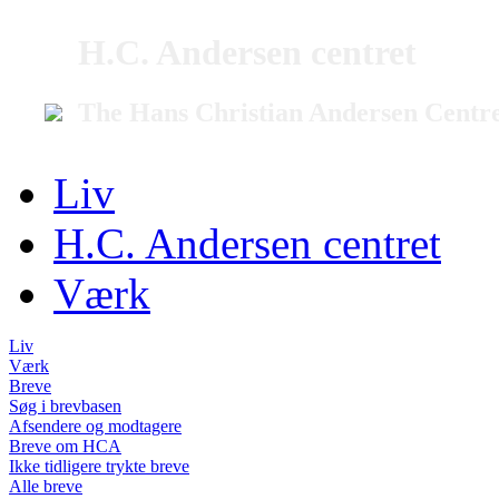
H.C. Andersen centret
The Hans Christian Andersen Centr
Liv
H.C. Andersen centret
Værk
Liv
Værk
Breve
Søg i brevbasen
Afsendere og modtagere
Breve om HCA
Ikke tidligere trykte breve
Alle breve