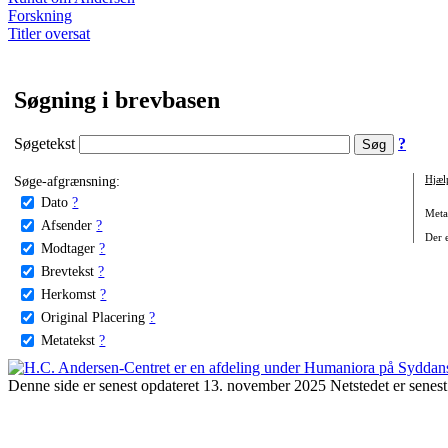
Forskning
Titler oversat
Søgning i brevbasen
Søgetekst
?
Søge-afgrænsning:
Hjæl
Dato
?
Metat
Afsender
?
Der e
Modtager
?
Brevtekst
?
Herkomst
?
Original Placering
?
Metatekst
?
Denne side er senest opdateret 13. november 2025 Netstedet er senest