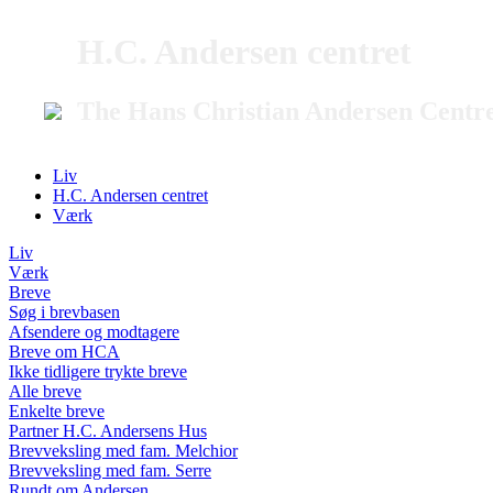
H.C. Andersen centret
The Hans Christian Andersen Centr
Liv
H.C. Andersen centret
Værk
Liv
Værk
Breve
Søg i brevbasen
Afsendere og modtagere
Breve om HCA
Ikke tidligere trykte breve
Alle breve
Enkelte breve
Partner H.C. Andersens Hus
Brevveksling med fam. Melchior
Brevveksling med fam. Serre
Rundt om Andersen