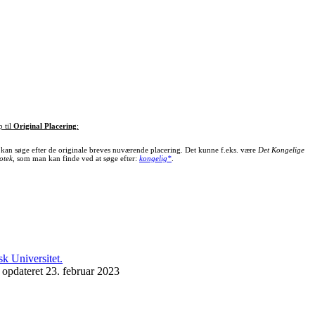
p til
Original Placering
:
kan søge efter de originale breves nuværende placering. Det kunne f.eks. være
Det Kongelige
otek
, som man kan finde ved at søge efter:
kongelig*
.
 opdateret 23. februar 2023