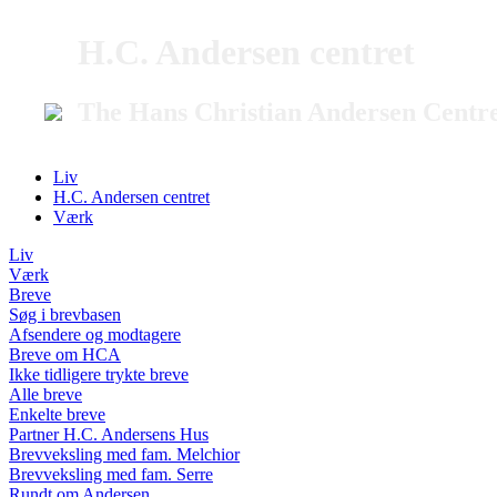
H.C. Andersen centret
The Hans Christian Andersen Centr
Liv
H.C. Andersen centret
Værk
Liv
Værk
Breve
Søg i brevbasen
Afsendere og modtagere
Breve om HCA
Ikke tidligere trykte breve
Alle breve
Enkelte breve
Partner H.C. Andersens Hus
Brevveksling med fam. Melchior
Brevveksling med fam. Serre
Rundt om Andersen