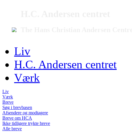
H.C. Andersen centret
The Hans Christian Andersen Centr
Liv
H.C. Andersen centret
Værk
Liv
Værk
Breve
Søg i brevbasen
Afsendere og modtagere
Breve om HCA
Ikke tidligere trykte breve
Alle breve