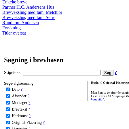
Enkelte breve
Partner H.C. Andersens Hus
Brevveksling med fam. Melchior
Brevveksling med fam. Serre
Rundt om Andersen
Forskning
Titler oversat
Søgning i brevbasen
Søgetekst
?
Søge-afgrænsning:
Hjælp til
Original Placering
Dato
?
Man kan søge efter de origi
Afsender
?
f.eks. være
Det Kongelige Bi
kongelig*
.
Modtager
?
Brevtekst
?
Herkomst
?
Original Placering
?
Metatekst
?