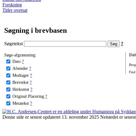
Forskning
Titler oversat
Søgning i brevbasen
Søgetekst
?
Søge-afgrænsning:
Hjæl
Dato
?
Brug 
Afsender
?
Find
Modtager
?
Brevtekst
?
Herkomst
?
Original Placering
?
Metatekst
?
Denne side er senest opdateret 13. november 2025 Netstedet er senest