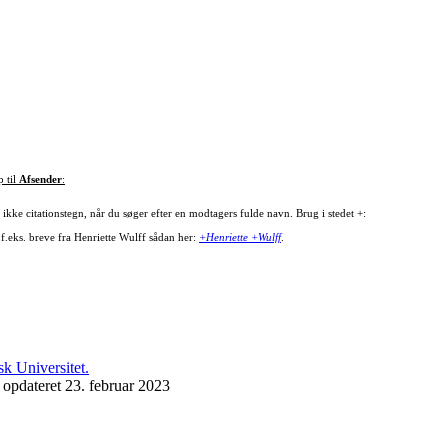
p til
Afsender
:
ikke citationstegn, når du søger efter en modtagers fulde navn. Brug i stedet +:
 f.eks. breve fra Henriette Wulff sådan her:
+Henriette +Wulff
.
 opdateret 23. februar 2023