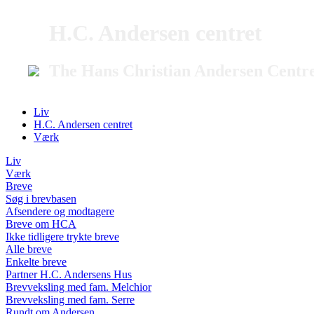
H.C. Andersen centret
The Hans Christian Andersen Centr
Liv
H.C. Andersen centret
Værk
Liv
Værk
Breve
Søg i brevbasen
Afsendere og modtagere
Breve om HCA
Ikke tidligere trykte breve
Alle breve
Enkelte breve
Partner H.C. Andersens Hus
Brevveksling med fam. Melchior
Brevveksling med fam. Serre
Rundt om Andersen