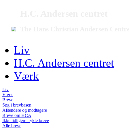
H.C. Andersen centret
The Hans Christian Andersen Centr
Liv
H.C. Andersen centret
Værk
Liv
Værk
Breve
Søg i brevbasen
Afsendere og modtagere
Breve om HCA
Ikke tidligere trykte breve
Alle breve