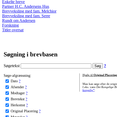
Enkelte breve
Partner H.C. Andersens Hus
Brevveksling med fam. Melchior
Brevveksling med fam. Serre
Rundt om Andersen
Forskning
Titler oversat
Søgning i brevbasen
Søgetekst
?
Søge-afgrænsning:
Hjælp til
Original Placering
Dato
?
Man kan søge efter de origi
Afsender
?
f.eks. være
Det Kongelige Bi
kongelig*
.
Modtager
?
Brevtekst
?
Herkomst
?
Original Placering
?
Metatekst
?