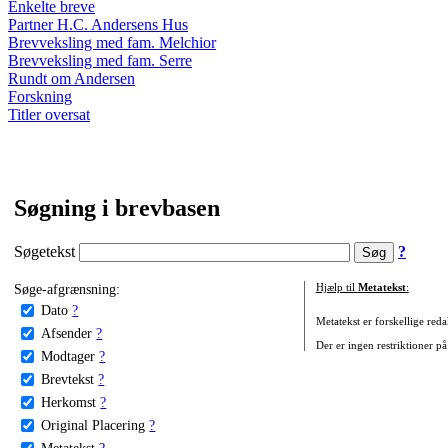
Enkelte breve
Partner H.C. Andersens Hus
Brevveksling med fam. Melchior
Brevveksling med fam. Serre
Rundt om Andersen
Forskning
Titler oversat
Søgning i brevbasen
Søgetekst
?
Søge-afgrænsning:
Hjælp til
Metatekst
:
Dato
?
Metatekst er forskellige reda
Afsender
?
Der er ingen restriktioner på
Modtager
?
Brevtekst
?
Herkomst
?
Original Placering
?
Metatekst
?