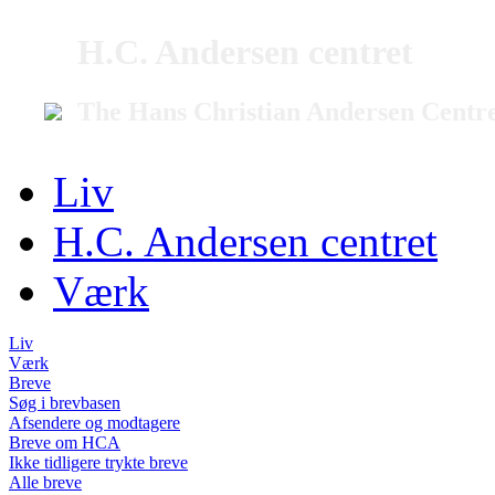
H.C. Andersen centret
The Hans Christian Andersen Centr
Liv
H.C. Andersen centret
Værk
Liv
Værk
Breve
Søg i brevbasen
Afsendere og modtagere
Breve om HCA
Ikke tidligere trykte breve
Alle breve