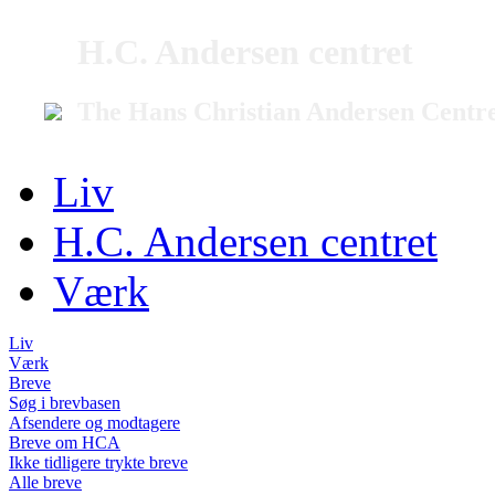
H.C. Andersen centret
The Hans Christian Andersen Centr
Liv
H.C. Andersen centret
Værk
Liv
Værk
Breve
Søg i brevbasen
Afsendere og modtagere
Breve om HCA
Ikke tidligere trykte breve
Alle breve