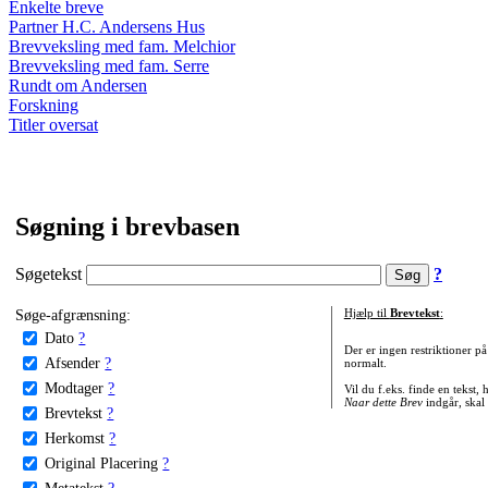
Enkelte breve
Partner H.C. Andersens Hus
Brevveksling med fam. Melchior
Brevveksling med fam. Serre
Rundt om Andersen
Forskning
Titler oversat
Søgning i brevbasen
Søgetekst
?
Søge-afgrænsning:
Hjælp til
Brevtekst
:
Dato
?
Der er ingen restriktioner p
Afsender
?
normalt.
Modtager
?
Vil du f.eks. finde en tekst,
Naar dette Brev
indgår, skal
Brevtekst
?
Herkomst
?
Original Placering
?
Metatekst
?