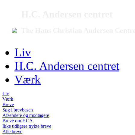
H.C. Andersen centret
The Hans Christian Andersen Centr
Liv
H.C. Andersen centret
Værk
Liv
Værk
Breve
Søg i brevbasen
Afsendere og modtagere
Breve om HCA
Ikke tidligere trykte breve
Alle breve