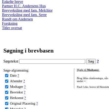
Enkelte breve
Partner H.C. Andersens Hus
Brevveksling med fam. Melchior
Brevveksling med fam. Serre
Rundt om Andersen
Forskning
Titler oversat
Søgning i brevbasen
Søgetekst
?
Søge-afgrænsning:
Hjælp til
Modtager
:
Dato
?
Brug ikke citationstegn, når
Afsender
?
stedet +:
Modtager
?
Find f.eks. breve til Henriet
Brevtekst
?
Herkomst
?
Original Placering
?
Metatekst
?