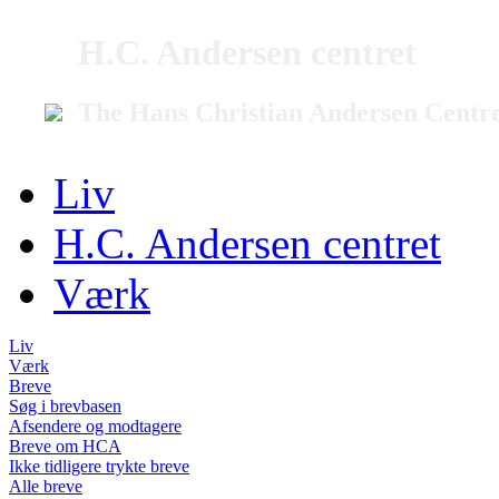
H.C. Andersen centret
The Hans Christian Andersen Centr
Liv
H.C. Andersen centret
Værk
Liv
Værk
Breve
Søg i brevbasen
Afsendere og modtagere
Breve om HCA
Ikke tidligere trykte breve
Alle breve