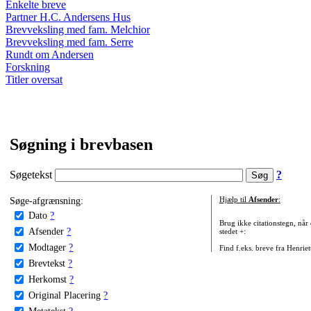
Enkelte breve
Partner H.C. Andersens Hus
Brevveksling med fam. Melchior
Brevveksling med fam. Serre
Rundt om Andersen
Forskning
Titler oversat
Søgning i brevbasen
Søgetekst
?
Søge-afgrænsning:
Hjælp til
Afsender
:
Dato
?
Brug ikke citationstegn, når
Afsender
?
stedet +:
Modtager
?
Find f.eks. breve fra Henrie
Brevtekst
?
Herkomst
?
Original Placering
?
Metatekst
?