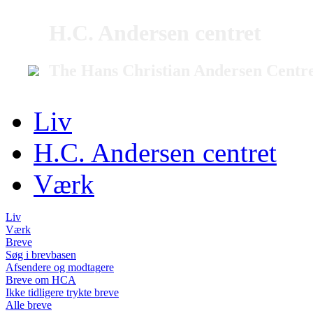
H.C. Andersen centret
The Hans Christian Andersen Centr
Liv
H.C. Andersen centret
Værk
Liv
Værk
Breve
Søg i brevbasen
Afsendere og modtagere
Breve om HCA
Ikke tidligere trykte breve
Alle breve