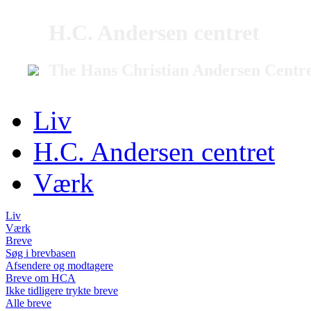
H.C. Andersen centret
The Hans Christian Andersen Centr
Liv
H.C. Andersen centret
Værk
Liv
Værk
Breve
Søg i brevbasen
Afsendere og modtagere
Breve om HCA
Ikke tidligere trykte breve
Alle breve