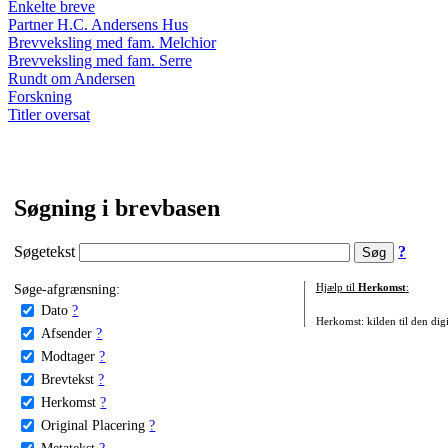
Enkelte breve
Partner H.C. Andersens Hus
Brevveksling med fam. Melchior
Brevveksling med fam. Serre
Rundt om Andersen
Forskning
Titler oversat
Søgning i brevbasen
Søgetekst
?
Søge-afgrænsning:
Hjælp til
Herkomst
:
Dato
?
Herkomst: kilden til den digi
Afsender
?
Modtager
?
Brevtekst
?
Herkomst
?
Original Placering
?
Metatekst
?