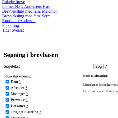
Enkelte breve
Partner H.C. Andersens Hus
Brevveksling med fam. Melchior
Brevveksling med fam. Serre
Rundt om Andersen
Forskning
Titler oversat
Søgning i brevbasen
Søgetekst
?
Søge-afgrænsning:
Hjælp til
Metatekst
:
Dato
?
Metatekst er forskellige reda
Afsender
?
Der er ingen restriktioner på
Modtager
?
Brevtekst
?
Herkomst
?
Original Placering
?
Metatekst
?