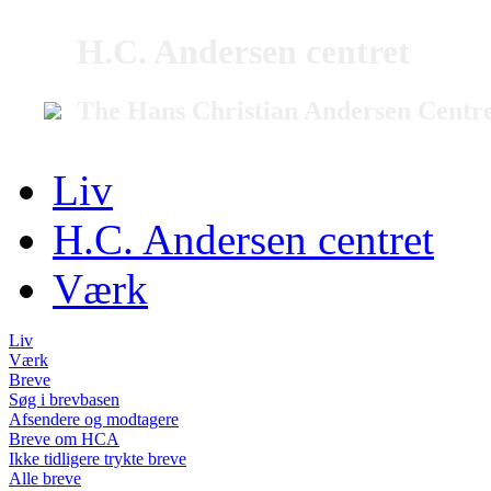
H.C. Andersen centret
The Hans Christian Andersen Centr
Liv
H.C. Andersen centret
Værk
Liv
Værk
Breve
Søg i brevbasen
Afsendere og modtagere
Breve om HCA
Ikke tidligere trykte breve
Alle breve