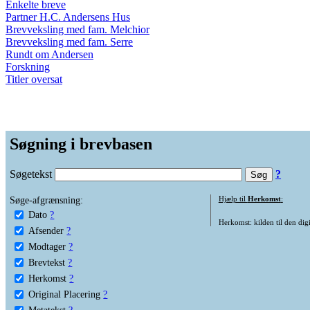
Enkelte breve
Partner H.C. Andersens Hus
Brevveksling med fam. Melchior
Brevveksling med fam. Serre
Rundt om Andersen
Forskning
Titler oversat
Søgning i brevbasen
Søgetekst
?
Søge-afgrænsning:
Hjælp til
Herkomst
:
Dato
?
Herkomst: kilden til den digi
Afsender
?
Modtager
?
Brevtekst
?
Herkomst
?
Original Placering
?
Metatekst
?