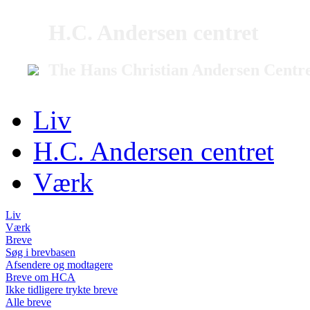
H.C. Andersen centret
The Hans Christian Andersen Centr
Liv
H.C. Andersen centret
Værk
Liv
Værk
Breve
Søg i brevbasen
Afsendere og modtagere
Breve om HCA
Ikke tidligere trykte breve
Alle breve