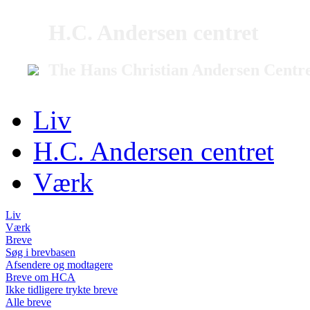
H.C. Andersen centret
The Hans Christian Andersen Centr
Liv
H.C. Andersen centret
Værk
Liv
Værk
Breve
Søg i brevbasen
Afsendere og modtagere
Breve om HCA
Ikke tidligere trykte breve
Alle breve