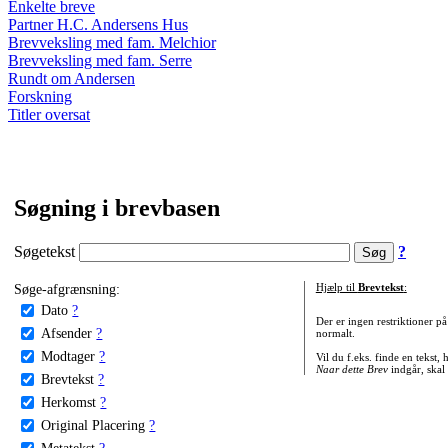
Enkelte breve
Partner H.C. Andersens Hus
Brevveksling med fam. Melchior
Brevveksling med fam. Serre
Rundt om Andersen
Forskning
Titler oversat
Søgning i brevbasen
Søgetekst
?
Søge-afgrænsning:
Hjælp til
Brevtekst
:
Dato
?
Der er ingen restriktioner p
Afsender
?
normalt.
Modtager
?
Vil du f.eks. finde en tekst,
Naar dette Brev
indgår, skal
Brevtekst
?
Herkomst
?
Original Placering
?
Metatekst
?