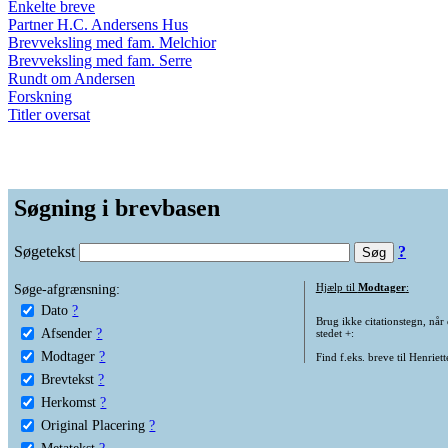
Enkelte breve
Partner H.C. Andersens Hus
Brevveksling med fam. Melchior
Brevveksling med fam. Serre
Rundt om Andersen
Forskning
Titler oversat
Søgning i brevbasen
Søgetekst
?
Søge-afgrænsning:
Hjælp til
Modtager
:
Dato
?
Brug ikke citationstegn, når
Afsender
?
stedet +:
Modtager
?
Find f.eks. breve til Henriet
Brevtekst
?
Herkomst
?
Original Placering
?
Metatekst
?