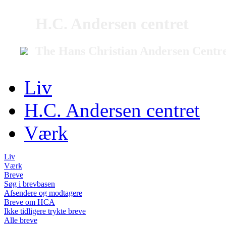
H.C. Andersen centret
The Hans Christian Andersen Centr
Liv
H.C. Andersen centret
Værk
Liv
Værk
Breve
Søg i brevbasen
Afsendere og modtagere
Breve om HCA
Ikke tidligere trykte breve
Alle breve