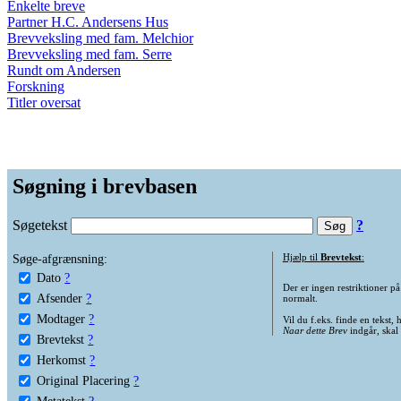
Enkelte breve
Partner H.C. Andersens Hus
Brevveksling med fam. Melchior
Brevveksling med fam. Serre
Rundt om Andersen
Forskning
Titler oversat
Søgning i brevbasen
Søgetekst
?
Søge-afgrænsning:
Hjælp til
Brevtekst
:
Dato
?
Der er ingen restriktioner p
Afsender
?
normalt.
Modtager
?
Vil du f.eks. finde en tekst,
Naar dette Brev
indgår, skal
Brevtekst
?
Herkomst
?
Original Placering
?
Metatekst
?