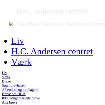
H.C. Andersen centret
The Hans Christian Andersen Centr
Liv
H.C. Andersen centret
Værk
Liv
Værk
Breve
Søg i brevbasen
Afsendere og modtagere
Breve om HCA
Ikke tidligere trykte breve
Alle breve