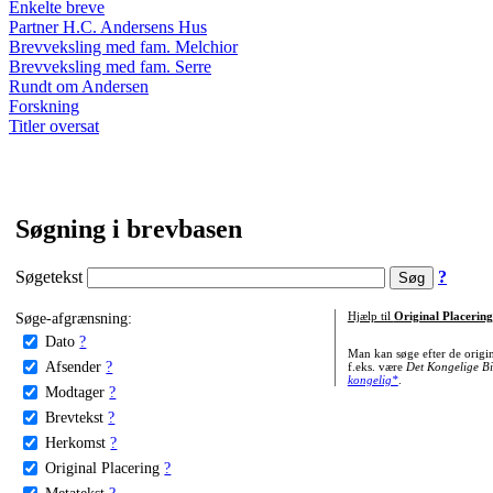
Enkelte breve
Partner H.C. Andersens Hus
Brevveksling med fam. Melchior
Brevveksling med fam. Serre
Rundt om Andersen
Forskning
Titler oversat
Søgning i brevbasen
Søgetekst
?
Søge-afgrænsning:
Hjælp til
Original Placering
Dato
?
Man kan søge efter de origi
Afsender
?
f.eks. være
Det Kongelige Bi
kongelig*
.
Modtager
?
Brevtekst
?
Herkomst
?
Original Placering
?
Metatekst
?