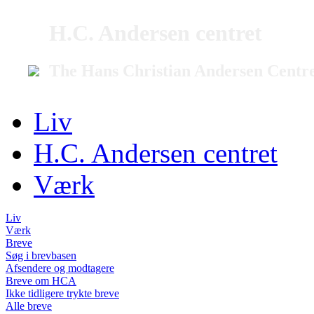
H.C. Andersen centret
The Hans Christian Andersen Centr
Liv
H.C. Andersen centret
Værk
Liv
Værk
Breve
Søg i brevbasen
Afsendere og modtagere
Breve om HCA
Ikke tidligere trykte breve
Alle breve