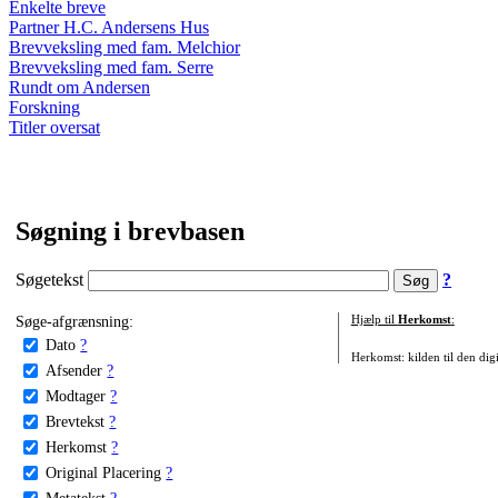
Enkelte breve
Partner H.C. Andersens Hus
Brevveksling med fam. Melchior
Brevveksling med fam. Serre
Rundt om Andersen
Forskning
Titler oversat
Søgning i brevbasen
Søgetekst
?
Søge-afgrænsning:
Hjælp til
Herkomst
:
Dato
?
Herkomst: kilden til den digi
Afsender
?
Modtager
?
Brevtekst
?
Herkomst
?
Original Placering
?
Metatekst
?