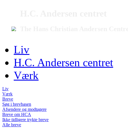
H.C. Andersen centret
The Hans Christian Andersen Centr
Liv
H.C. Andersen centret
Værk
Liv
Værk
Breve
Søg i brevbasen
Afsendere og modtagere
Breve om HCA
Ikke tidligere trykte breve
Alle breve