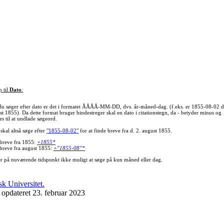
p til
Dato
:
du søger efter dato er det i formatet ÅÅÅÅ-MM-DD, dvs. år-måned-dag. (f.eks. er 1855-08-02 d
st 1855). Da dette format bruger bindestreger skal en dato i citationstegn, da - betyder minus og
s til at undlade søgeord.
skal altså søge efter
"1855-08-02"
for at finde breve fra d. 2. august 1855.
 breve fra 1855:
+1855*
 breve fra august 1855:
+"1855-08"*
er på nuværende tidspunkt ikke muligt at søge på kun måned eller dag.
 opdateret 23. februar 2023