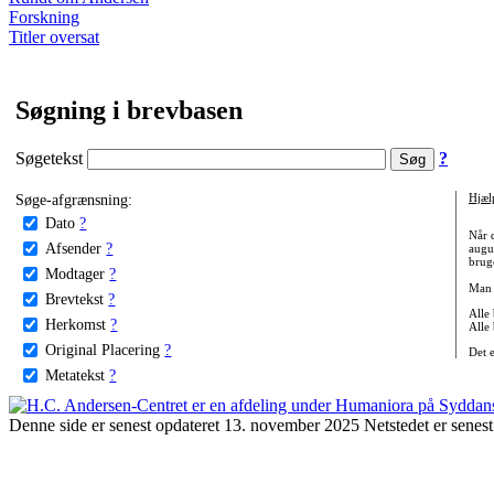
Forskning
Titler oversat
Søgning i brevbasen
Søgetekst
?
Søge-afgrænsning:
Hjæl
Dato
?
Når 
Afsender
?
augu
bruge
Modtager
?
Man 
Brevtekst
?
Alle
Herkomst
?
Alle
Original Placering
?
Det 
Metatekst
?
Denne side er senest opdateret 13. november 2025 Netstedet er senest