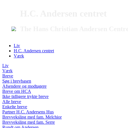
H.C. Andersen centret
The Hans Christian Andersen Centr
Liv
H.C. Andersen centret
Værk
Liv
Værk
Breve
Søg i brevbasen
Afsendere og modtagere
Breve om HCA
Ikke tidligere trykte breve
Alle breve
Enkelte breve
Partner H.C. Andersens Hus
Brevveksling med fam. Melchior
Brevveksling med fam. Serre
Rundt om Andersen