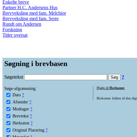
Enkelte breve
Partner H.C. Andersens Hus
Brevveksling med fam. Melchior
Brevveksling med fam. Serre
Rundt om Andersen
Forskning
Titler oversat
Søgning i brevbasen
Søgetekst
?
Søge-afgrænsning:
Hjælp til
Herkomst
:
Dato
?
Herkomst: kilden til den digi
Afsender
?
Modtager
?
Brevtekst
?
Herkomst
?
Original Placering
?
Metatekst
?