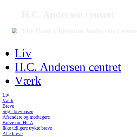
H.C. Andersen centret
The Hans Christian Andersen Centr
Liv
H.C. Andersen centret
Værk
Liv
Værk
Breve
Søg i brevbasen
Afsendere og modtagere
Breve om HCA
Ikke tidligere trykte breve
Alle breve