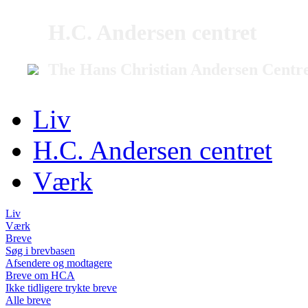
H.C. Andersen centret
The Hans Christian Andersen Centr
Liv
H.C. Andersen centret
Værk
Liv
Værk
Breve
Søg i brevbasen
Afsendere og modtagere
Breve om HCA
Ikke tidligere trykte breve
Alle breve