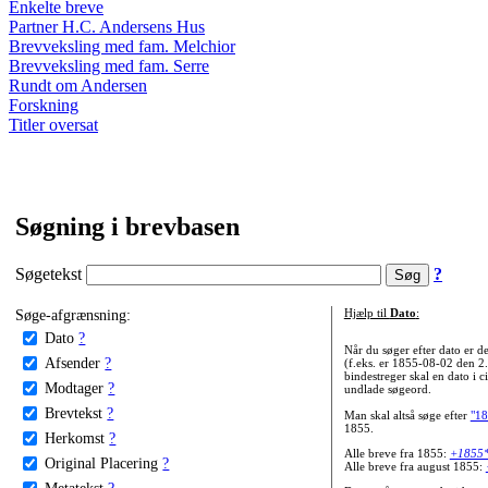
Enkelte breve
Partner H.C. Andersens Hus
Brevveksling med fam. Melchior
Brevveksling med fam. Serre
Rundt om Andersen
Forskning
Titler oversat
Søgning i brevbasen
Søgetekst
?
Søge-afgrænsning:
Hjælp til
Dato
:
Dato
?
Når du søger efter dato er
Afsender
?
(f.eks. er 1855-08-02 den 2
bindestreger skal en dato i c
Modtager
?
undlade søgeord.
Brevtekst
?
Man skal altså søge efter
"18
1855.
Herkomst
?
Alle breve fra 1855:
+1855
Original Placering
?
Alle breve fra august 1855:
Metatekst
?