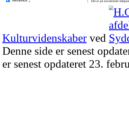
Det er på nuværende tidspun
Kulturvidenskaber
ved
Denne side er senest opdat
er senest opdateret 23. febr