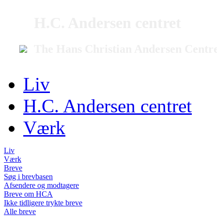
H.C. Andersen centret
The Hans Christian Andersen Centr
Liv
H.C. Andersen centret
Værk
Liv
Værk
Breve
Søg i brevbasen
Afsendere og modtagere
Breve om HCA
Ikke tidligere trykte breve
Alle breve