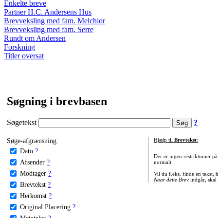
Enkelte breve
Partner H.C. Andersens Hus
Brevveksling med fam. Melchior
Brevveksling med fam. Serre
Rundt om Andersen
Forskning
Titler oversat
Søgning i brevbasen
Søgetekst
?
Søge-afgrænsning:
Hjælp til
Brevtekst
:
Dato
?
Der er ingen restriktioner p
Afsender
?
normalt.
Modtager
?
Vil du f.eks. finde en tekst,
Naar dette Brev
indgår, skal
Brevtekst
?
Herkomst
?
Original Placering
?
Metatekst
?