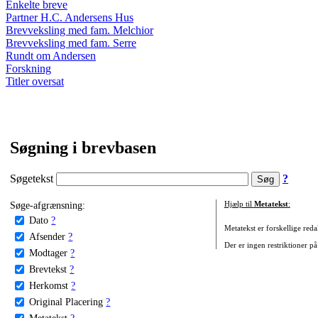
Enkelte breve
Partner H.C. Andersens Hus
Brevveksling med fam. Melchior
Brevveksling med fam. Serre
Rundt om Andersen
Forskning
Titler oversat
Søgning i brevbasen
Søgetekst
?
Søge-afgrænsning:
Hjælp til
Metatekst
:
Dato
?
Metatekst er forskellige reda
Afsender
?
Der er ingen restriktioner på
Modtager
?
Brevtekst
?
Herkomst
?
Original Placering
?
Metatekst
?