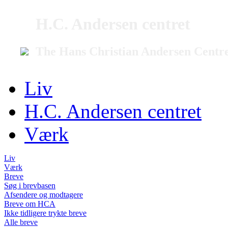
H.C. Andersen centret
The Hans Christian Andersen Centr
Liv
H.C. Andersen centret
Værk
Liv
Værk
Breve
Søg i brevbasen
Afsendere og modtagere
Breve om HCA
Ikke tidligere trykte breve
Alle breve