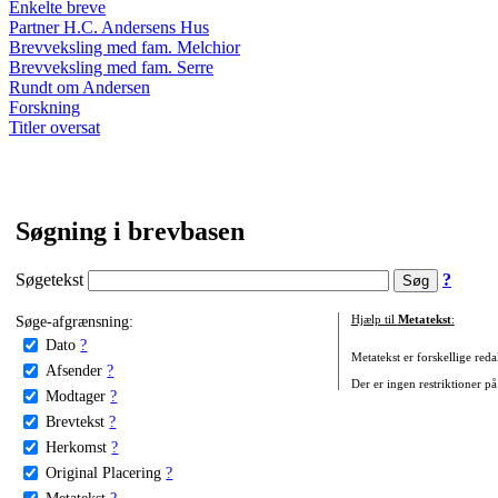
Enkelte breve
Partner H.C. Andersens Hus
Brevveksling med fam. Melchior
Brevveksling med fam. Serre
Rundt om Andersen
Forskning
Titler oversat
Søgning i brevbasen
Søgetekst
?
Søge-afgrænsning:
Hjælp til
Metatekst
:
Dato
?
Metatekst er forskellige reda
Afsender
?
Der er ingen restriktioner på
Modtager
?
Brevtekst
?
Herkomst
?
Original Placering
?
Metatekst
?