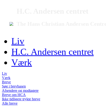
H.C. Andersen centret
The Hans Christian Andersen Centr
Liv
H.C. Andersen centret
Værk
Liv
Værk
Breve
Søg i brevbasen
Afsendere og modtagere
Breve om HCA
Ikke tidligere trykte breve
Alle breve