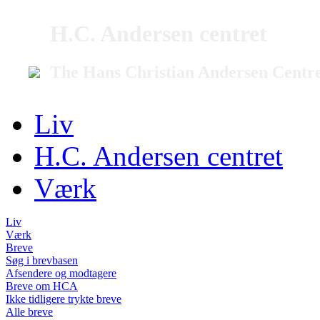
H.C. Andersen centret
The Hans Christian Andersen Centr
Liv
H.C. Andersen centret
Værk
Liv
Værk
Breve
Søg i brevbasen
Afsendere og modtagere
Breve om HCA
Ikke tidligere trykte breve
Alle breve