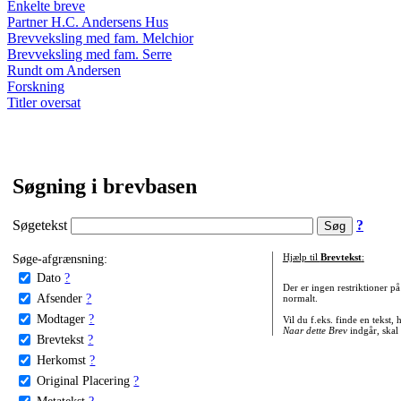
Enkelte breve
Partner H.C. Andersens Hus
Brevveksling med fam. Melchior
Brevveksling med fam. Serre
Rundt om Andersen
Forskning
Titler oversat
Søgning i brevbasen
Søgetekst
?
Søge-afgrænsning:
Hjælp til
Brevtekst
:
Dato
?
Der er ingen restriktioner p
Afsender
?
normalt.
Modtager
?
Vil du f.eks. finde en tekst,
Naar dette Brev
indgår, skal
Brevtekst
?
Herkomst
?
Original Placering
?
Metatekst
?